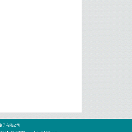
市三恒电子有限公司