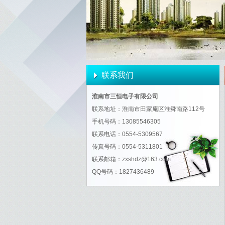
联系我们
淮南市三恒电子有限公司
联系地址：淮南市田家庵区淮舜南路112号
手机号码：13085546305
联系电话：0554-5309567
传真号码：0554-5311801
联系邮箱：zxshdz@163.com
QQ号码：1827436489