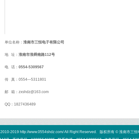
单位名称：
淮南市三恒电子有限公司
地 址：
淮南市淮舜南路
112
号
电 话：
0554-5309567
传 真：0554—5311801
邮 箱：
zxshdz@163.com
QQ：1827436489
© 2010-2019
http://www.0554shdz.com/
All Right Reserved. 版权所有 © 淮南