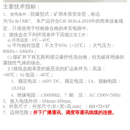
主要技术指
标：
防爆型式：矿用本质安全型，标志
1
、
使用条件：
为“
Mb
”。
本产品符合
GB 3836.4-2010
中的简单设备规
Ex
ib
I
定，只准使用于经检验合格的本安电路中。
接线盒
2
、
在下列环境条件下应能
正常工作：
a)
环境温度：0℃～40℃,
平均相对湿度：不大于95%（+25℃）；大气压力：
b)
80kP
a
～106
kPa；
煤矿井下有瓦斯和煤尘爆炸性混合物，但无破坏绝缘的
C
)
腐蚀性气体的场合。
1
接线盒
高温：
2.
能承受的最恶劣的贮运条件为：
+60℃；
b)
低温：-40℃；
额定电压：≤60V DC
、
额定电流
：
1A
、
接触电阻
：
3
、
≤
0.
01
Ω
绝缘电阻：≥3000M
Ω
、
7 耐 压： AC 1500
V
/50
H
z
4、
5
、接入电缆外径：
Ø
4mm~
Ø
9mm
、
外形尺寸：
外形尺寸(长×宽×高,
mm
）：
111
×
72
×
37
6
、
7
、适用范围
：井下广播通讯、调度等通讯线缆的连接。